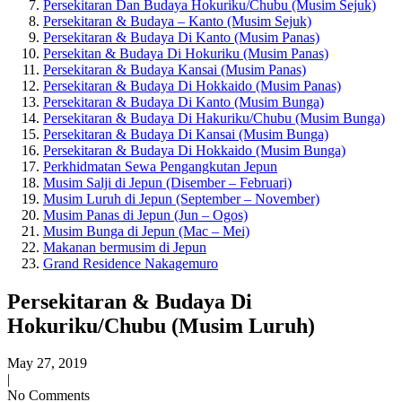
Persekitaran Dan Budaya Hokuriku/Chubu (Musim Sejuk)
Persekitaran & Budaya – Kanto (Musim Sejuk)
Persekitaran & Budaya Di Kanto (Musim Panas)
Persekitan & Budaya Di Hokuriku (Musim Panas)
Persekitaran & Budaya Kansai (Musim Panas)
Persekitaran & Budaya Di Hokkaido (Musim Panas)
Persekitaran & Budaya Di Kanto (Musim Bunga)
Persekitaran & Budaya Di Hakuriku/Chubu (Musim Bunga)
Persekitaran & Budaya Di Kansai (Musim Bunga)
Persekitaran & Budaya Di Hokkaido (Musim Bunga)
Perkhidmatan Sewa Pengangkutan Jepun
Musim Salji di Jepun (Disember – Februari)
Musim Luruh di Jepun (September – November)
Musim Panas di Jepun (Jun – Ogos)
Musim Bunga di Jepun (Mac – Mei)
Makanan bermusim di Jepun
Grand Residence Nakagemuro
Persekitaran & Budaya Di
Hokuriku/Chubu (Musim Luruh)
May 27, 2019
|
No Comments