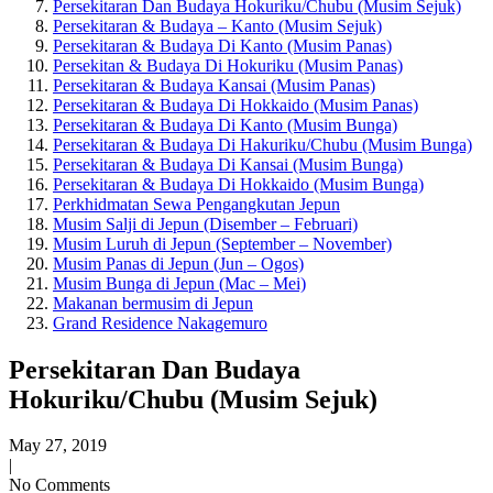
Persekitaran Dan Budaya Hokuriku/Chubu (Musim Sejuk)
Persekitaran & Budaya – Kanto (Musim Sejuk)
Persekitaran & Budaya Di Kanto (Musim Panas)
Persekitan & Budaya Di Hokuriku (Musim Panas)
Persekitaran & Budaya Kansai (Musim Panas)
Persekitaran & Budaya Di Hokkaido (Musim Panas)
Persekitaran & Budaya Di Kanto (Musim Bunga)
Persekitaran & Budaya Di Hakuriku/Chubu (Musim Bunga)
Persekitaran & Budaya Di Kansai (Musim Bunga)
Persekitaran & Budaya Di Hokkaido (Musim Bunga)
Perkhidmatan Sewa Pengangkutan Jepun
Musim Salji di Jepun (Disember – Februari)
Musim Luruh di Jepun (September – November)
Musim Panas di Jepun (Jun – Ogos)
Musim Bunga di Jepun (Mac – Mei)
Makanan bermusim di Jepun
Grand Residence Nakagemuro
Persekitaran Dan Budaya
Hokuriku/Chubu (Musim Sejuk)
May 27, 2019
|
No Comments