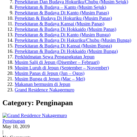
Persekitaran Dan Budaya Hokuriku/Chubu (Musim Sejuk)
Persekitaran & Budaya – Kanto (Musim Sejuk)
Persekitaran & Budaya Di Kanto (Musim Panas)
Persekitan & Budaya Di Hokuriku (Musim Panas)
Persekitaran & Budaya Kansai (Musim Panas)
Persekitaran & Budaya Di Hokkaido (Musim Panas)
Persekitaran & Budaya Di Kanto (Musim Bunga)
Persekitaran & Budaya Di Hakuriku/Chubu (Musim Bunga)
Persekitaran & Budaya Di Kansai (Musim Bunga)
Persekitaran & Budaya Di Hokkaido (Musim Bunga)
Perkhidmatan Sewa Pengangkutan Jepun
Musim Salji di Jepun (Disember – Februari)
Musim Luruh di Jepun (September – November)
Musim Panas di Jepun (Jun – Ogos)
Musim Bunga di Jepun (Mac – Mei)
Makanan bermusim di Jepun
Grand Residence Nakagemuro
Category: Penginapan
Penginapan
May 10, 2019
|